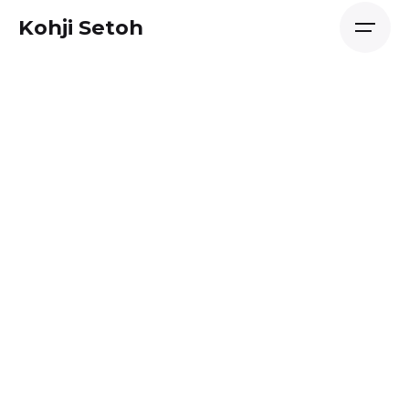
Skip
Kohji Setoh
to
content