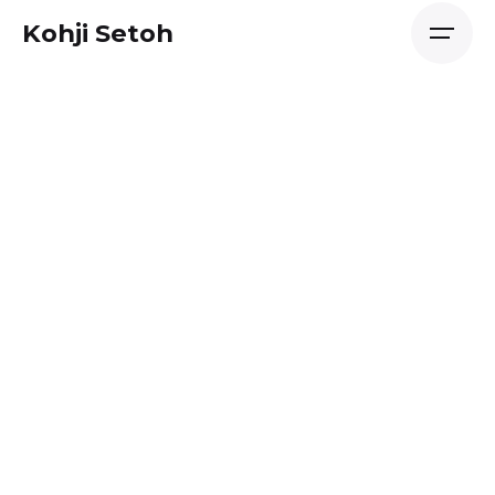
Skip
Kohji Setoh
to
content