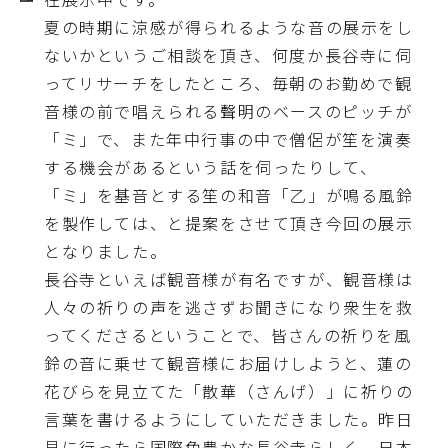
夏の時期に涼感が得られるような音の展示をし
ないかというご相談を頂き、何度か長谷寺に伺
ってリサーチをしたところ、毎朝のお勤めで観
音様の前で唱えられる聲明のベースのピッチが
「ミ」で、また年中行事の中で僧侶が笙を演奏
する機会があるという話を伺ったりして、
「ミ」を基音とする笙の和音「乙」が鳴る風鈴
を製作しては、と提案をさせて頂き今回の展示
となりました。
長谷寺といえば観音様が有名ですが、観音様は
人々の祈りの声を逃さずお聞きになり衆生を救
ってくださるということで、皆さんの祈りを風
鈴の音に乗せて観音様にお届けしようと、蓮の
花びらを見立てた「散華（さんげ）」に祈りの
言葉を書けるようにしていただきました。昨日
見に行ったら国際色豊かな長谷寺らしく、日本