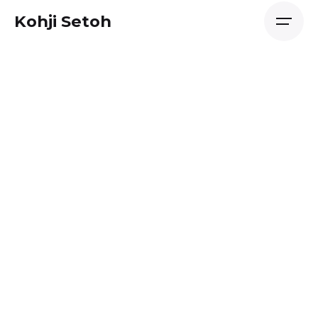
Skip
Kohji Setoh
to
content