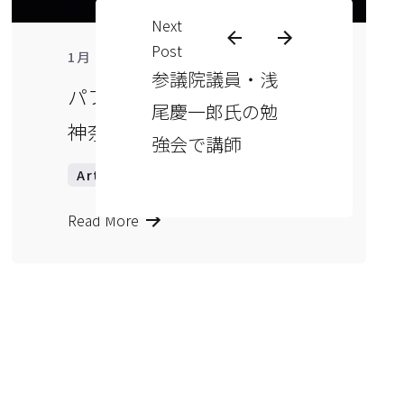
Next
Post
1 min read
1月 26, 2021
参議院議員・浅
パフォーマンス：201126
尾慶一郎氏の勉
神奈川県民ホール
強会で講師
Art
Music
フル草津
Read More