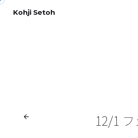
Skip
Kohji Setoh
to
content
12/1