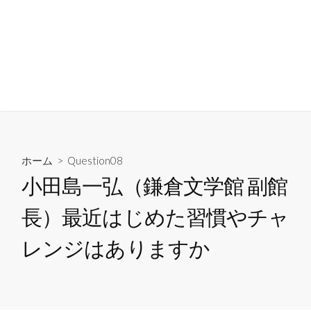
コ
ン
隣人に聞いてみたい23の
テ
質問
ン
検
メ
索
ニ
ツ
23 Questions to the Neighbors
切
ュ
へ
り
ー
ス
替
え
キ
ッ
ホーム
>
Question08
プ
小田島一弘（鎌倉文学館 副館
長）最近はじめた習慣やチャ
レンジはありますか