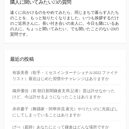
隣人に聞いてみたい23の質問
遠くに出かけるのをやめてみたら、同じまちで暮らす人たち
のことを、もっと知りたくなりました。いつも挨拶するだけ
のご近所さんに。長い付き合いの友人に。今日も隣にいるあ
の人に。ちょっと聞いてみたい、でも聞いたことのない23の
質問です。
最近の投稿
有坂美香（歌手・ミセスインターナショナル2022 ファイナ
リスト）最近はじめた習慣やチャレンジはありますか
織井優佳（前 朝日新聞鎌倉支局 記者）昔は許せなかった
けど、今は許せるようになったことはありますか
赤井慶子（舞踊家・阿華井流 家元）やりたいのに先延ばし
にしてしまっていることはありますか
げべ（庭師）あなたにとって鎌倉はどんな場所ですか