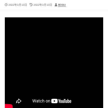
公
最
投
2022年3月13日
2022年3月13日
REISIU
開
終
稿
日
更
者
新
日