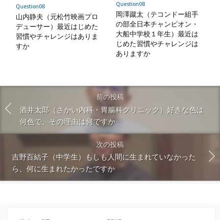
Question08
Question08
岡澤蹴太（テコンドー組手
山内静夫（元松竹映画プロ
の部全日本チャンピオン・
デューサー）最近はじめた
大船中学校１年生）最近は
習慣やチャレンジはありま
じめた習慣やチャレンジは
すか
ありますか
前の投稿
酒井太郎（さかい内科・胃腸科クリニック）好きな色は
何色で、その理由は何ですか
次の投稿
吉野百結子（中学生）もしも人間に生まれていなかった
ら、何に生まれたかったですか