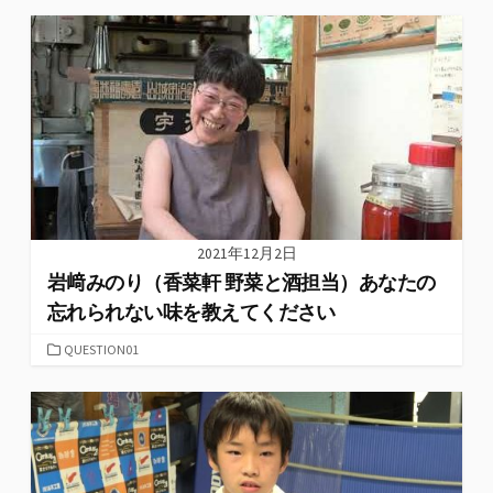
ゴ
リ
ー
2021年12月2日
岩﨑みのり（香菜軒 野菜と酒担当）あなたの
忘れられない味を教えてください
カ
QUESTION01
テ
ゴ
リ
ー