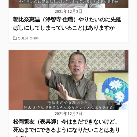
2021年12月2日
朝比奈惠温（浄智寺 住職）やりたいのに先延
ばしにしてしまっていることはありますか
カ
QUESTION04
テ
ゴ
リ
ー
2021年12月2日
松岡繁友（表具師）今はまだできないけど、
死ぬまでにできるようになりたいことはあり