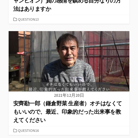
ャンピオン）負の感情を鎮める自分なりの方
法はありますか
カ
QUESTION13
テ
ゴ
リ
ー
2021年12月20日
安齊勘一郎（鎌倉野菜 生産者）オチはなくて
もいいので、最近、印象的だった出来事を教
えてください
カ
QUESTION16
テ