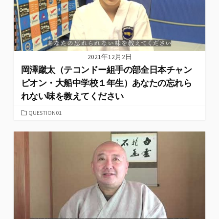
2021年12月2日
岡澤蹴太（テコンドー組手の部全日本チャン
ピオン・大船中学校１年生）あなたの忘れら
れない味を教えてください
カ
QUESTION01
テ
ゴ
リ
ー