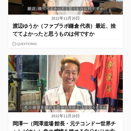
2021年12月20日
渡辺ゆうか（ファブラボ鎌倉 代表）最近、捨
ててよかったと思うものは何ですか
カ
QUESTION02
テ
ゴ
リ
ー
2021年12月20日
岡澤一（岡澤道場 館長・元テコンドー世界チ