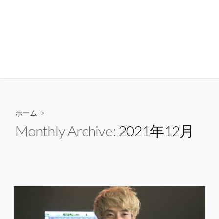
コ
ン
隣人に聞いてみたい23の
テ
質問
ン
検
メ
索
ニ
ツ
23 Questions to the Neighbors
切
ュ
へ
り
ー
ス
替
え
キ
ッ
ホーム
>
プ
Monthly Archive:
2021年12月