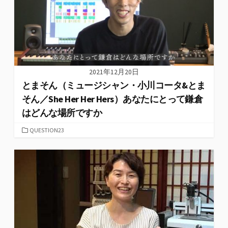
2021年12月20日
とまそん（ミュージシャン・小川コータ&とま
そん／She Her Her Hers）あなたにとって鎌倉
はどんな場所ですか
カ
QUESTION23
テ
ゴ
リ
ー