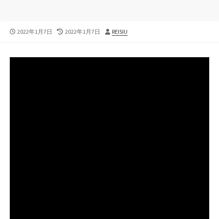
公
最
投
2022年1月7日
2022年1月7日
REISIU
開
終
稿
日
更
者
新
日