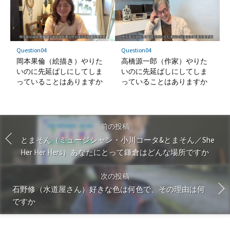
Question04
Question04
岡本果倫（絵描き）やりた
高橋源一郎（作家）やりた
いのに先延ばしにしてしま
いのに先延ばしにしてしま
っていることはありますか
っていることはありますか
前の投稿
とまそん（ミュージシャン・小川コータ&とまそん／She
Her Her Hers）あなたにとって鎌倉はどんな場所ですか
次の投稿
石野修（水道屋さん）好きな色は何色で、その理由は何
ですか