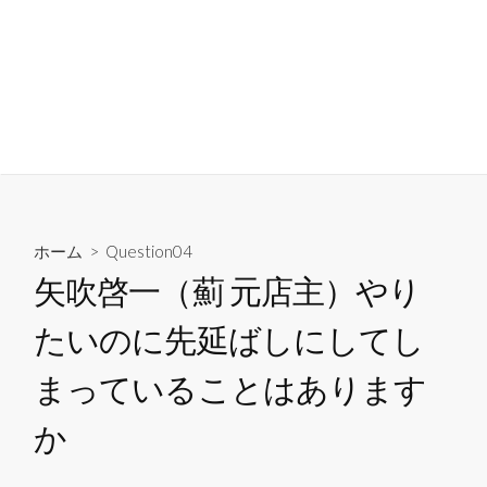
コ
ン
隣人に聞いてみたい23の
テ
質問
ン
検
メ
索
ニ
ツ
23 Questions to the Neighbors
切
ュ
へ
り
ー
ス
替
え
キ
ッ
ホーム
>
Question04
プ
矢吹啓一（薊 元店主）やり
たいのに先延ばしにしてし
まっていることはあります
か