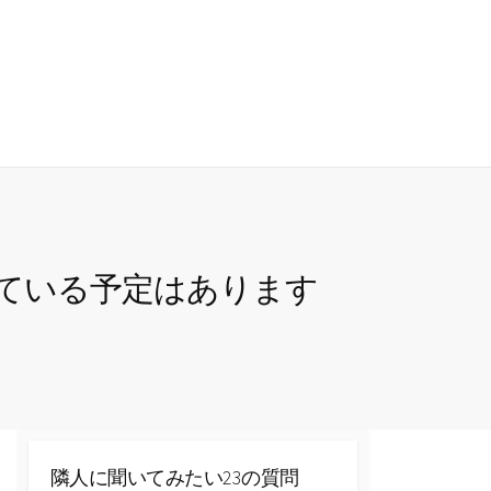
検
索
切
り
替
え
している予定はあります
隣人に聞いてみたい23の質問