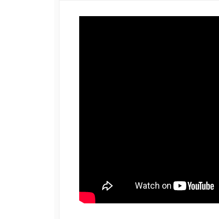
日
更
者
新
日