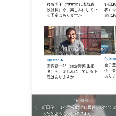
後藤尚子（博古堂 代表取締
姫田あ
役社長）今、楽しみにしてい
将）
る予定はありますか
定は
Questio
Question06
金子豊
安齊勘一郎（鎌倉野菜 生産
今、
者）今、楽しみにしている予
あり
定はありますか
前の投稿
町田俊一（小学校教諭）最近、捨てて
ったと思うものは何ですか