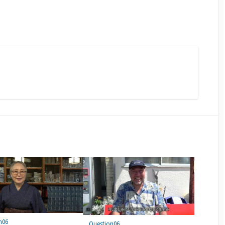
n06
Question06