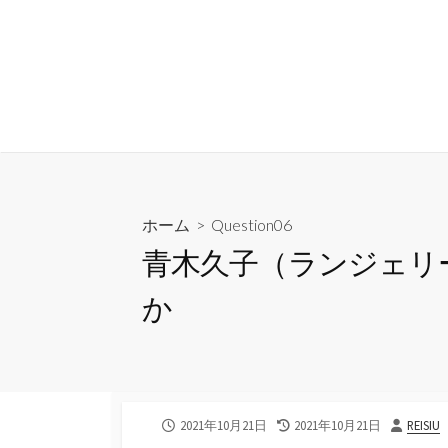
コ
ン
隣人に聞いてみたい23の
テ
ン
ツ
ABOUT
MEMBER
MEDIA
INSTAGRAM
へ
ス
キ
ッ
ホーム
>
Question06
プ
青木久子（ランジェリ
か
公
最
投
2021年10月21日
2021年10月21日
REISIU
開
終
稿