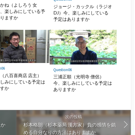
かね（よしろう 女
ジョージ・カックル（ラジオ
今、楽しみにしている予
DJ）今、楽しみにしている
ありますか
予定はありますか
n06
Question06
（八百喜商店 店主）
三浦正順（光明寺 僧侶）
楽しみにしている予定は
今、楽しみにしている予定は
ますか
ありますか
次の投稿
よか
杉本格朗（杉本薬局 漢方家）負の感情を鎮
める自分なりの方法はありますか