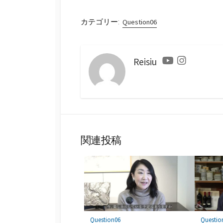
カテゴリー:
Question06
Reisiu
Youtube
Instagram
関連投稿
Question06
Questio