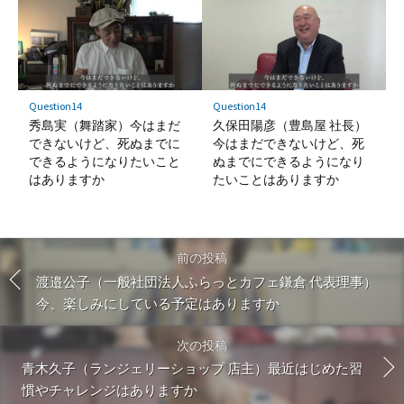
Question14
Question14
秀島実（舞踏家）今はまだ
久保田陽彦（豊島屋 社長）
できないけど、死ぬまでに
今はまだできないけど、死
できるようになりたいこと
ぬまでにできるようになり
はありますか
たいことはありますか
前の投稿
渡邉公子（一般社団法人ふらっとカフェ鎌倉 代表理事）
今、楽しみにしている予定はありますか
次の投稿
青木久子（ランジェリーショップ 店主）最近はじめた習
慣やチャレンジはありますか