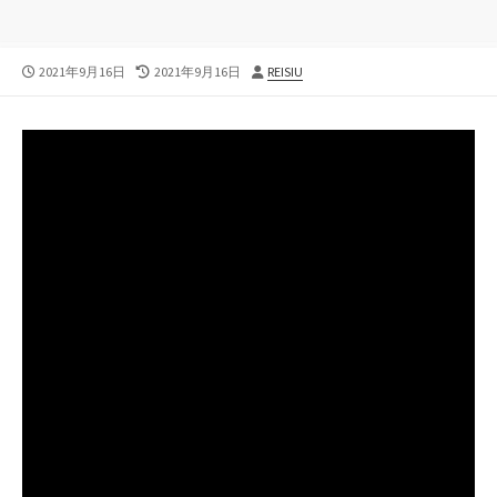
公
最
投
2021年9月16日
2021年9月16日
REISIU
開
終
稿
日
更
者
新
日