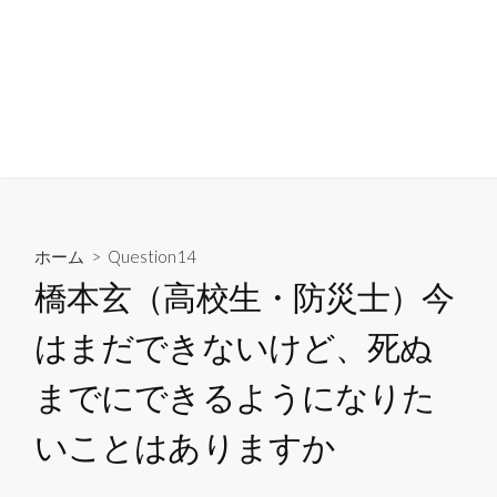
コ
ン
隣人に聞いてみたい23の
テ
質問
ン
検
メ
索
ニ
ツ
23 Questions to the Neighbors
切
ュ
へ
り
ー
ス
替
え
キ
ッ
ホーム
>
Question14
プ
橋本玄（高校生・防災士）今
はまだできないけど、死ぬ
までにできるようになりた
いことはありますか