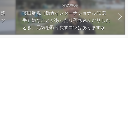
次の投稿
り落
藤田航規（鎌倉インターナショナルFC 選
コツ
手）嫌なことがあったり落ち込んだりした
とき、元気を取り戻すコツはありますか