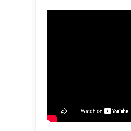
日
更
者
新
日