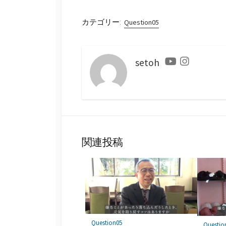
カテゴリー:
Question05
setoh
Youtube
Instagram
関連投稿
Question05
Questio