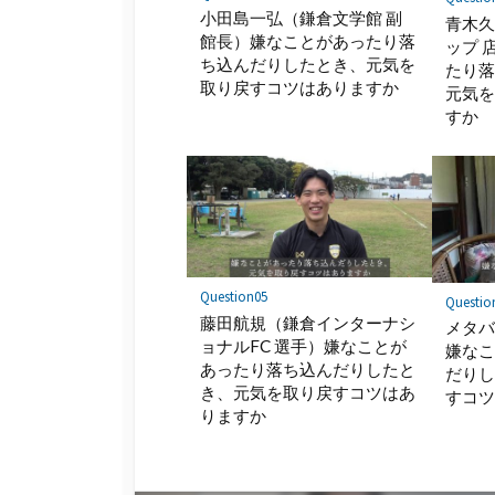
小田島一弘（鎌倉文学館 副
青木
館長）嫌なことがあったり落
ップ 
ち込んだりしたとき、元気を
たり
取り戻すコツはありますか
元気
すか
Question05
Questio
藤田航規（鎌倉インターナシ
メタ
ョナルFC 選手）嫌なことが
嫌な
あったり落ち込んだりしたと
だり
き、元気を取り戻すコツはあ
すコ
りますか