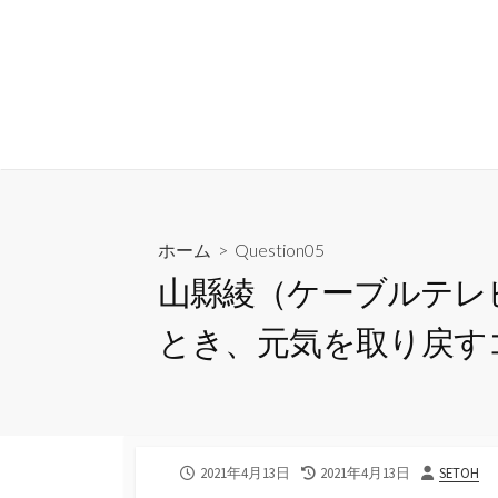
コ
ン
隣人に聞いてみたい23の
テ
ン
ツ
ABOUT
MEMBER
MEDIA
INSTAGRAM
へ
ス
キ
ッ
ホーム
>
Question05
プ
山縣綾（ケーブルテレ
とき、元気を取り戻す
公
最
投
2021年4月13日
2021年4月13日
SETOH
開
終
稿