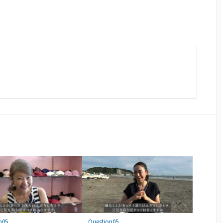
n05
Question05