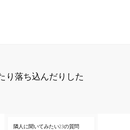
検
索
切
り
替
え
たり落ち込んだりした
隣人に聞いてみたい23の質問